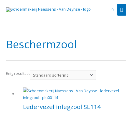
Ga
Hoo
naar
0
de
inhoud
Beschermzool
Enig resultaat
Ledervezel inlegzool SL114